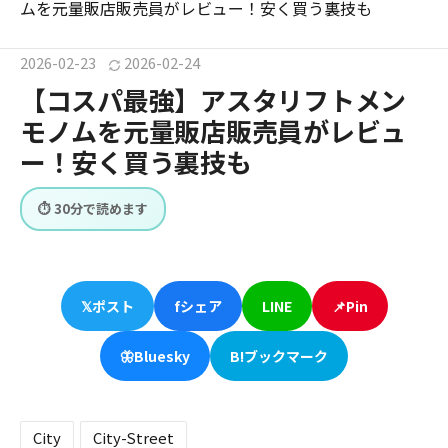
ムを元量販店販売員がレビュー！安く買う裏技も
2026
-
02
-
23
2026
-
02
-
24
【コスパ最強】アスタリフトメン
モノムを元量販店販売員がレビュ
ー！安く買う裏技も
⏱ 30分で読めます
𝕏
ポスト
f
シェア
LINE
📌
Pin
🦋
Bluesky
B!
ブックマーク
City
City-Street