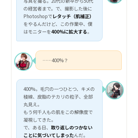
写真を撮る。20代の新卒から50代
の経営者まで。で、撮影した後に
Photoshopで
レタッチ（肌補正）
をやるんだけど、この作業中、僕
はモニターを
400%に拡大する
。
……400%？
400%。毛穴の一つひとつ、キメの
稜線、皮脂のテカリの粒子、全部
丸見え。
もう何千人もの肌をこの解像度で
凝視してきた。
で、ある日、
取り返しのつかない
ことに気づいてしまった
んだ。