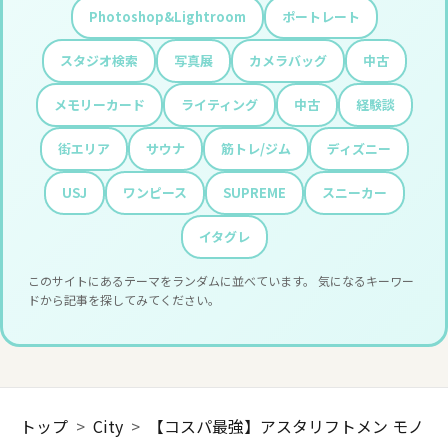
Photoshop&Lightroom
ポートレート
スタジオ検索
写真展
カメラバッグ
中古
メモリーカード
ライティング
中古
経験談
街エリア
サウナ
筋トレ/ジム
ディズニー
USJ
ワンピース
SUPREME
スニーカー
イタグレ
このサイトにあるテーマをランダムに並べています。 気になるキーワー
ドから記事を探してみてください。
トップ
>
City
>
【コスパ最強】アスタリフトメン モノ