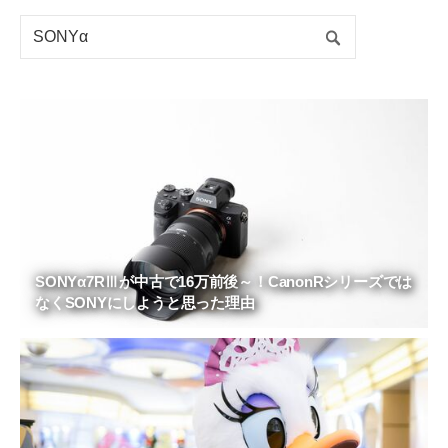
SONYα7RⅢが中古で16万前後～！CanonRシリーズでは
なくSONYにしようと思った理由