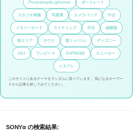
Photoshop&Lightroom
ポートレート
スタジオ検索
写真展
カメラバッグ
中古
メモリーカード
ライティング
中古
経験談
街エリア
サウナ
筋トレ/ジム
ディズニー
USJ
ワンピース
SUPREME
スニーカー
イタグレ
このサイトにあるテーマをランダムに並べています。 気になるキーワー
ドから記事を探してみてください。
SONYα の検索結果: