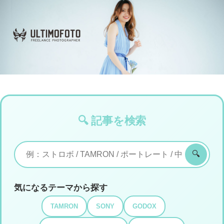
🔍 記事を検索
🔍
気になるテーマから探す
TAMRON
SONY
GODOX