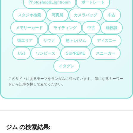
Photoshop&Lightroom
ポートレート
スタジオ検索
写真展
カメラバッグ
中古
メモリーカード
ライティング
中古
経験談
街エリア
サウナ
筋トレ/ジム
ディズニー
USJ
ワンピース
SUPREME
スニーカー
イタグレ
このサイトにあるテーマをランダムに並べています。 気になるキーワー
ドから記事を探してみてください。
ジム の検索結果: